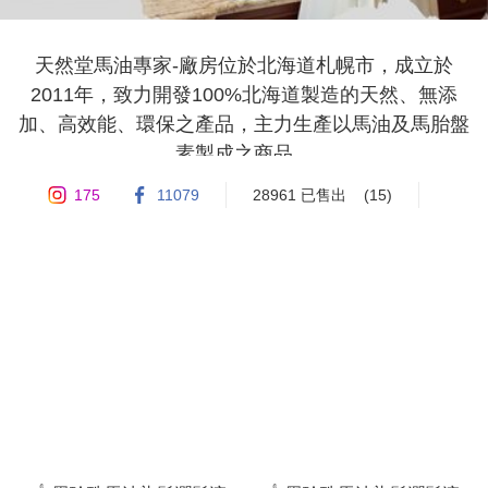
天然堂馬油專家-廠房位於北海道札幌市，成立於
2011年，致力開發100%北海道製造的天然、無添
加、高效能、環保之產品，主力生產以馬油及馬胎盤
素製成之商品。

 天然堂是現今日本馬油產品種類最多的生產商，

175
11079
28961 已售出
(15)
包括皮膚護理品、護膚產品、洗沐產品及染髮用品
等，

馬油更是治療濕疹、燒傷、敏感皮膚的天然良方，我
們保存源用的古法提鍊工藝，配合現今日本最新之製
造技術，不但把產品功效大幅提升也保留了純天然及
無添加之概念，

希望各位一起來感受大自然的恩賜。

網店由EVISU DEVELOPMENT LIMITED管理