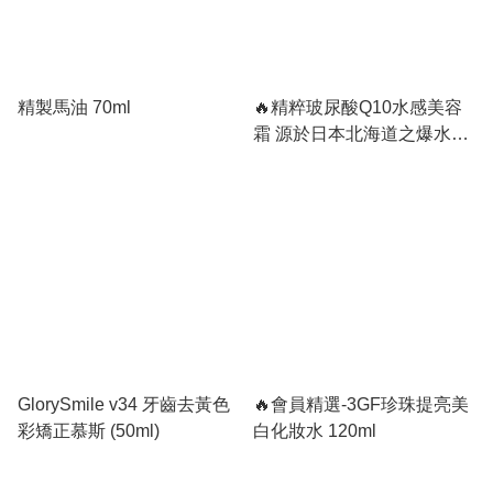
精製馬油 70ml
🔥精粹玻尿酸Q10水感美容
霜 源於日本北海道之爆水炸
彈升級版
GlorySmile v34 牙齒去黃色
🔥會員精選-3GF珍珠提亮美
彩矯正慕斯 (50ml)
白化妝水 120ml