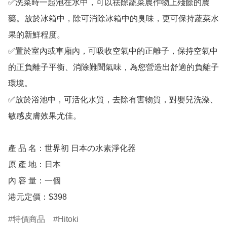
✅洗菜時一起泡在水中，可以祛除蔬菜農作物上殘餘的農
藥。放於冰箱中，除可消除冰箱中的臭味，更可保持蔬菜水
果的新鮮程度。

✅置於室內或車廂內，可吸收空氣中的正離子，保持空氣中
的正負離子平衡、消除難聞氣味，為您營造出舒適的負離子
環境。

✅放於浴池中，可活化水質，去除有害物質，對嬰兒洗澡、
敏感皮膚效果尤佳。

產 品 名：世界初 日本の水素淨化器

原 產 地：日本

內 容 量：一個

港元定價：$398
特價商品
Hitoki