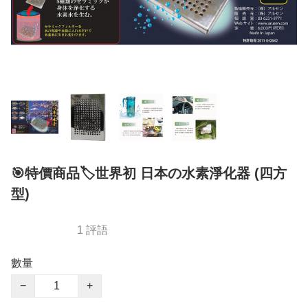
🎯特價商品🏷世界初 日本の水素淨化器 (四方
型)
1 評語
數量
−
+